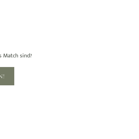
s Match sind?
N!